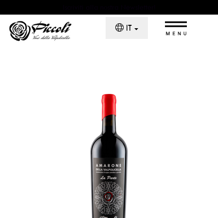
Iscriviti alla nostra Newsletter!
×
IT
Home
Chi Siamo
Il Monte La Parte
La Cantina
Piccoli Wine Experience
I Vini