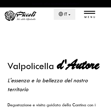
Iscriviti alla nostra Newsletter!
×
IT
Home
Chi Siamo
d'Autore
Valpolicella
Il Monte La Parte
La Cantina
L'essenza e la bellezza del nostro
territorio
Piccoli Wine Experience
I Vini
Degustazione e visita guidata della Cantina con i