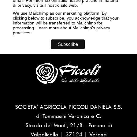
email. Per informazioni sulle nostre pratiche in materia
di privacy, visita il nostro sito web.
We use Mailchimp as our marketing platform. By
clicking below to subscribe, you acknowledge that your
information will be transferred to Mailchimp for
processing.
Learn more
about Mailchimp's privacy
practices.
SOCIETA' AGRICOLA PICCOLI DANIELA S.S.
di Tommasini Veronica e C.
Strada dei Monti, 21/B - Parona di
Valpolicella | 37124 | Verona