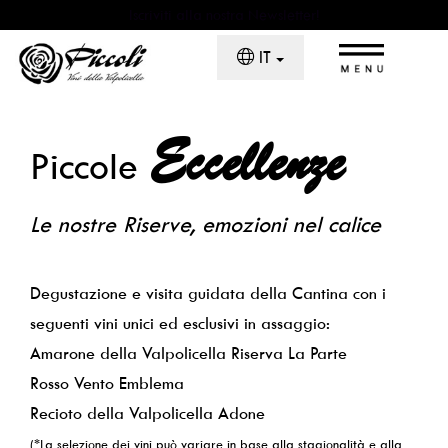
Iscriviti alla nostra Newsletter!
×
IT
Eccellenze
Piccole
Home
Chi Siamo
Le nostre Riserve, emozioni nel calice
Il Monte La Parte
Degustazione e visita guidata della Cantina con i
La Cantina
seguenti vini unici ed esclusivi in assaggio:
Amarone della Valpolicella Riserva La Parte
Piccoli Wine Experience
Rosso Vento Emblema
Recioto della Valpolicella Adone
I Vini
(*La selezione dei vini può variare in base alla stagionalità e alla