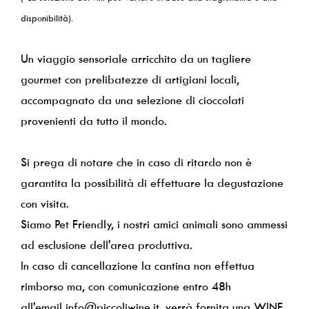
Contatti
disponibilità).
Wine Club
Un viaggio sensoriale arricchito da un tagliere
gourmet con prelibatezze di artigiani locali,
accompagnato da una selezione di cioccolati
provenienti da tutto il mondo.
Si prega di notare che in caso di ritardo non è
garantita la possibilità di effettuare la degustazione
con visita.
Siamo Pet Friendly, i nostri amici animali sono ammessi
ad esclusione dell'area produttiva.
In caso di cancellazione la cantina non effettua
rimborso ma, con comunicazione entro 48h
all'email info@piccoliwine.it, verrà fornita una WINE