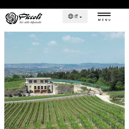
Iscriviti alla nostra Newsletter!
×
IT
Home
Chi Siamo
Il Monte La Parte
La Cantina
Piccoli Wine Experience
I Vini